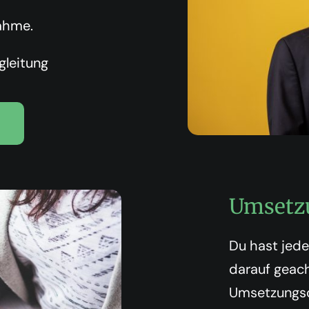
ahme.
leitung
Umsetz
Du hast jede
darauf geach
Umsetzungsc