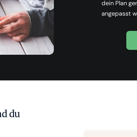
dein Plan ge
angepasst wi
nd du