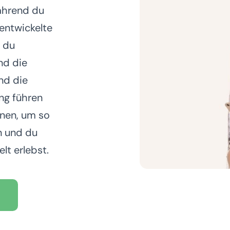
ährend du
entwickelte
 du
nd die
nd die
ng führen
nen, um so
n und du
t erlebst.