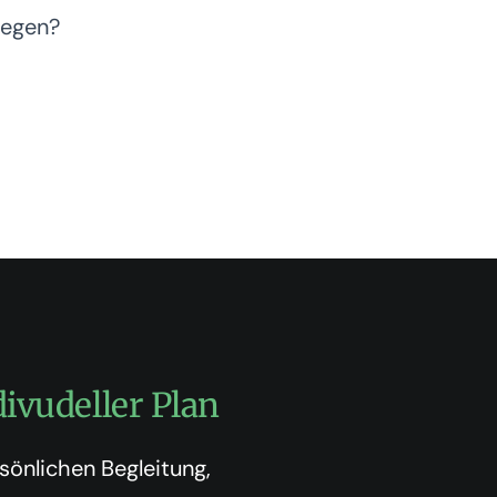
iegen?
ivudeller Plan
rsönlichen Begleitung,