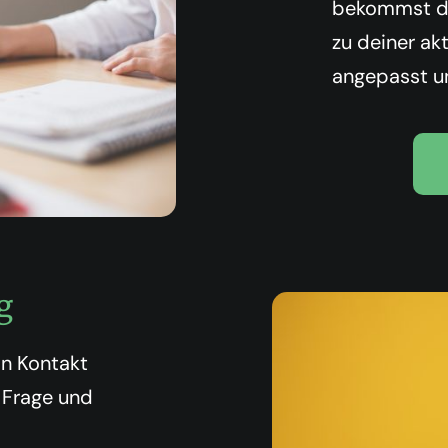
bekommst du 
zu deiner ak
angepasst un
g
in Kontakt
 Frage und